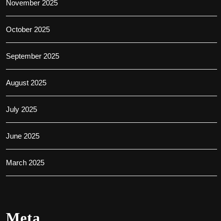
November 2025
October 2025
September 2025
August 2025
July 2025
June 2025
March 2025
Meta