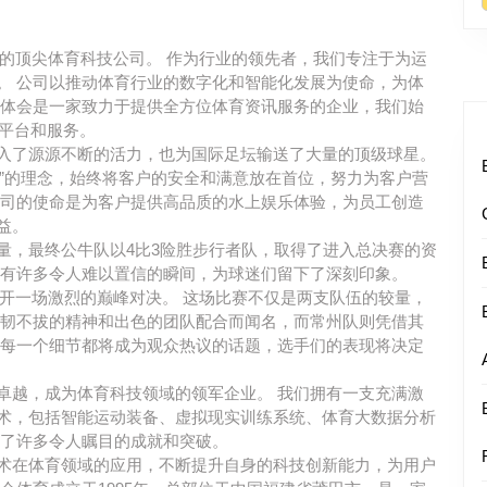
高州市的顶尖体育科技公司。 作为行业的领先者，我们专注于为运
。 公司以推动体育行业的数字化和智能化发展为使命，为体
华体会是一家致力于提供全方位体育资讯服务的企业，我们始
讯平台和服务。
入了源源不断的活力，也为国际足坛输送了大量的顶级球星。
新”的理念，始终将客户的安全和满意放在首位，努力为客户营
公司的使命是为客户提供高品质的水上娱乐体验，为员工创造
益。
量，最终公牛队以4比3险胜步行者队，取得了进入总决赛的资
还有许多令人难以置信的瞬间，为球迷们留下了深刻印象。
间展开一场激烈的巅峰对决。 这场比赛不仅是两支队伍的较量，
坚韧不拔的精神和出色的团队配合而闻名，而常州队则凭借其
的每一个细节都将成为观众热议的话题，选手们的表现将决定
卓越，成为体育科技领域的领军企业。 我们拥有一支充满激
术，包括智能运动装备、虚拟现实训练系统、体育大数据分析
来了许多令人瞩目的成就和突破。
术在体育领域的应用，不断提升自身的科技创新能力，为用户