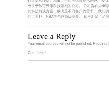
打造更加便捷、精准、全面的体育资讯体验。 华体
专注于体育资讯科技领域的公司。 公司旨在为全
的科技解决方案，以满足不同客户的需求。 我们
注世界杯、NBA等全球顶级赛事。 这里汇聚了足
Leave a Reply
Your email address will not be published.
Required 
Comment
*