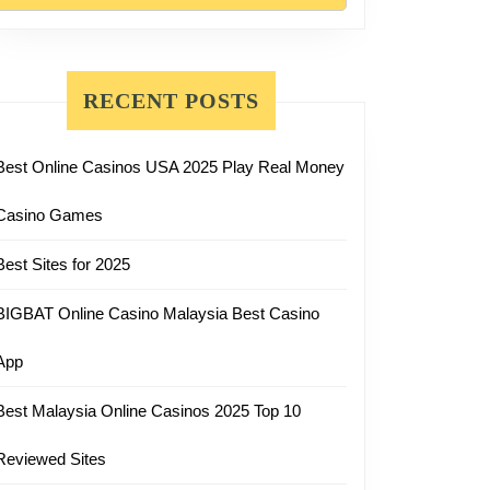
RECENT POSTS
Best Online Casinos USA 2025 Play Real Money
Casino Games
Best Sites for 2025
BIGBAT Online Casino Malaysia Best Casino
App
Best Malaysia Online Casinos 2025 Top 10
Reviewed Sites