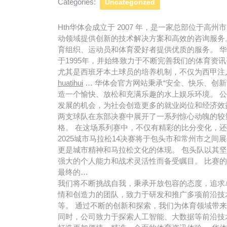
Categories:
Uncategorized
Hth华体会成立于 2007 年，是一家总部位于
动领域提供创新的技术解决方案和高效的咨询服务
育组织、运动员和体育爱好者提供优质的服务。 
于1995年，并始终致力于不断完善我们的体育资
尤其是西班牙本土球员的培养机制，不仅为西甲注
huatihui
… 华体会官方网站秉承“安全、快乐、创
造一个愉快、放松和充满乐趣的水上娱乐环境。 
发展的机会，为社会创造更多的就业岗位和经济效
两支球队在东部决赛中展开了一系列惊心动魄的较
格。 在这场系列赛中，不仅有精彩的比分变化，
2025城市马拉松14决赛将于包头市和常州市之
更是城市精神和马拉松文化的体现。 包头队以其
强大的个人能力和战术灵活性而备受瞩目。 比赛
最终的…
我们将不断挑战自我，秉承开放包容的态度，追求
情和创造力的团队，致力于研发和推广多项前沿技
等。 通过不断的创新和探索，我们为体育领域带
同时，公司致力于探索人工智能、大数据等前沿技