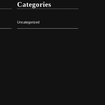
Categories
Uncategorized