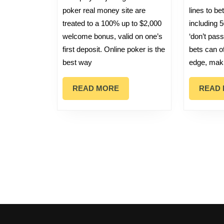
Free
poker real money site are
lines to be
at
treated to a 100% up to $2,000
including 5
Poker
welcome bonus, valid on one’s
‘don’t pass
Winter
first deposit. Online poker is the
bets can o
best way
edge, mak
Online
READ
READ MORE
READ
MORE