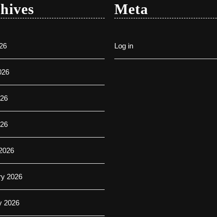
hives
Meta
26
Log in
026
26
026
2026
ry 2026
y 2026